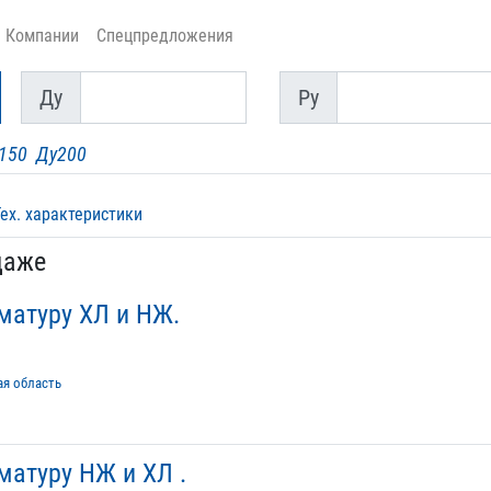
Компании
Спецпредложения
Ду
Py
Ду
Py
150
Ду200
Тех. характеристики
даже
матуру ХЛ и НЖ.
ая область
атуру НЖ и ХЛ .