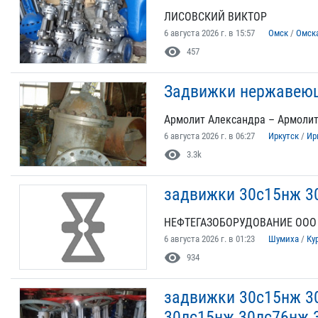
ЛИСОВСКИЙ ВИКТОР
6 августа 2026 г. в 15:57
Омск
/
Омск
visibility
457
Задвижки нержавеющ
Армолит Александра – Армоли
6 августа 2026 г. в 06:27
Иркутск
/
Ир
visibility
3.3k
задвижки 30с15нж 3
НЕФТЕГАЗОБОРУДОВАНИЕ ООО
6 августа 2026 г. в 01:23
Шумиха
/
Ку
visibility
934
задвижки 30с15нж 3
30лс15нж 30лс76нж 