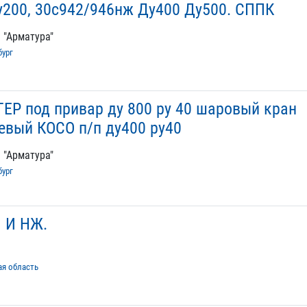
200, 30с942/946нж Ду400 Ду500. СППК
 "Арматура"
бург
Р под привар ду 800 ру 40 шаровый кран
вый КОСО п/п ду400 ру40
 "Арматура"
бург
 И НЖ.
ая область