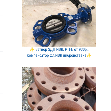
✨ Затвор ЗДП NBR, PTFE о​т 930р.,
Компенсатор фл.​NBR вибровставка✨