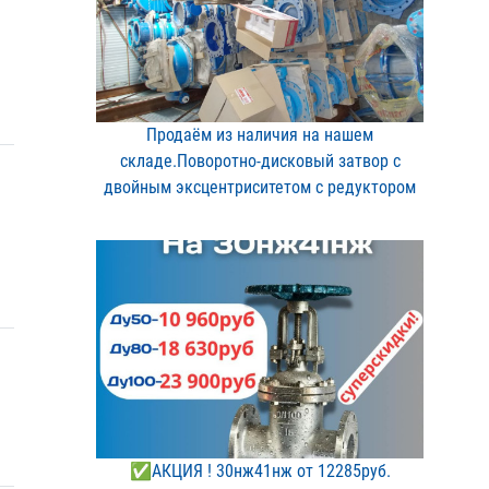
Продаём из наличия на на​шем
складе.Поворотно-дис​ковый затвор с
двойным э​ксцентриситетом с редукт​ором
✅АКЦИЯ ! 30нж41нж от 12​285руб.