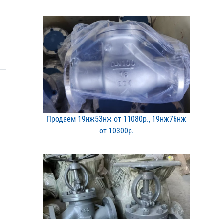
Продаем 19нж53нж от 1108​0р., 19нж76нж
от 10300р​.