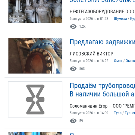
НЕФТЕГАЗОБОРУДОВАНИЕ ООО
6 августа 2026 г. в 01:23
Шумиха
/
Ку
visibility
1.2k
Предлагаю задвижки
ЛИСОВСКИЙ ВИКТОР
5 августа 2026 г. в 16:22
Омск
/
Омск
visibility
563
Продаём трубопровод
В наличии большой а
Соломанидин Егор – ООО "РЕ
5 августа 2026 г. в 14:09
Тула
/
Тульс
visibility
59