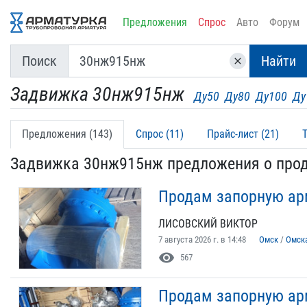
Предложения
Спрос
Авто
Форум
Поиск
Найти
clear
Задвижка 30нж915нж
Ду50
Ду80
Ду100
Ду
Предложения (143)
Спрос (11)
Прайс-лист (21)
Задвижка 30нж915нж предложения о про
Продам запорную ар
ЛИСОВСКИЙ ВИКТОР
7 августа 2026 г. в 14:48
Омск
/
Омск
visibility
567
Продам запорную арм