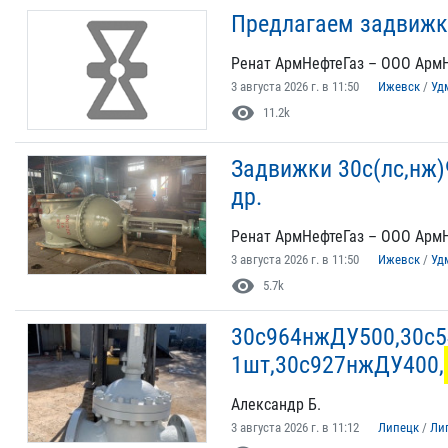
Предлагаем задвижк
Ренат АрмНефтеГаз – ООО Арм
3 августа 2026 г. в 11:50
Ижевск
/
Уд
visibility
11.2k
Задвижки 30с(лс,нж)
др.
Ренат АрмНефтеГаз – ООО Арм
3 августа 2026 г. в 11:50
Ижевск
/
Уд
visibility
5.7k
30с964нжДУ500,30с5
1шт,30с927нжДУ400,
Александр Б.
3 августа 2026 г. в 11:12
Липецк
/
Ли