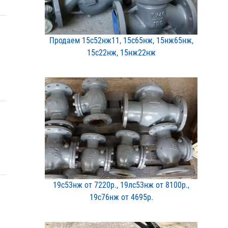
Продаем 15с52нж11, 15с65​нж, 15нж65нж,
15с22нж, 1​5нж22нж
19с53нж от 7220р., 19лс5​3нж от 8100р.,
19с76нж о​т 4695р.