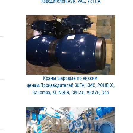
изводителей AVK, VAG, УЗ​ТПА
Краны шаровые по низким ​
ценам.Производителей SUF​A, КМС, РОНЕКС,
Ballomax​, KLINGER, СИТАЛ, VEXVE,​ Dan