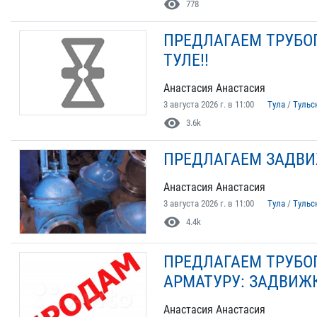
visibility
778
ПРЕДЛАГАЕМ ТРУБО
ТУЛЕ!!
Анастасия Анастасия
3 августа 2026 г. в 11:00
Тула
/
Тульс
visibility
3.6k
ПРЕДЛАГАЕМ ЗАДВ
Анастасия Анастасия
3 августа 2026 г. в 11:00
Тула
/
Тульс
visibility
4.4k
ПРЕДЛАГАЕМ ТРУБО
АРМАТУРУ: ЗАДВИЖ
Анастасия Анастасия