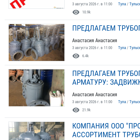
3 августа 2026 г. в 11:00
Тула
/
Тульс
visibility
10.9k
ПРЕДЛАГАЕМ ТРУБО
Анастасия Анастасия
3 августа 2026 г. в 11:00
Тула
/
Тульс
visibility
6.4k
ПРЕДЛАГАЕМ ТРУБО
АРМАТУРУ: ЗАДВИЖ
Анастасия Анастасия
3 августа 2026 г. в 11:00
Тула
/
Тульс
visibility
21.9k
КОМПАНИЯ ООО "ПР
АССОРТИМЕНТ ТРУБ