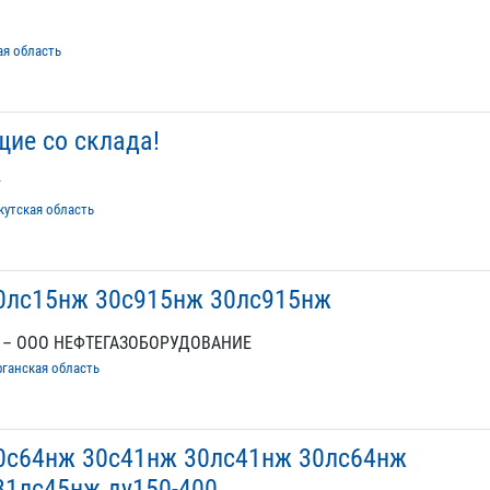
ая область
ие со склада!
т
кутская область
0лс15нж 30с915нж 30лс915нж
 – ООО НЕФТЕГАЗОБОРУДОВАНИЕ
рганская область
0с64нж 30с41нж 30лс41нж 30лс64нж
31лс45нж ду150-400