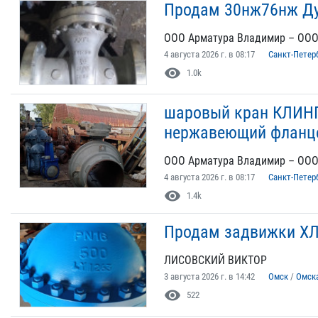
Продам 30нж76нж Ду
ООО Арматура Владимир – ООО
4 августа 2026 г. в 08:17
Санкт-Петер
visibility
1.0k
шаровый кран КЛИНГЕ
нержавеющий фланце
ООО Арматура Владимир – ООО
4 августа 2026 г. в 08:17
Санкт-Петер
visibility
1.4k
Продам задвижки ХЛ
ЛИСОВСКИЙ ВИКТОР
3 августа 2026 г. в 14:42
Омск
/
Омск
visibility
522