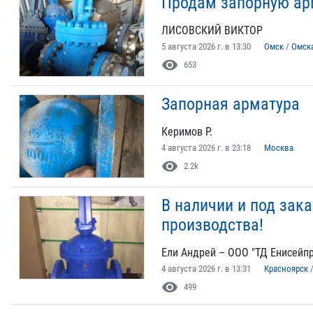
Продам запорную арм
ЛИСОВСКИЙ ВИКТОР
5 августа 2026 г. в 13:30
Омск
/
Омск
visibility
653
Запорная арматура
Керимов Р.
4 августа 2026 г. в 23:18
Москва
visibility
2.2k
В наличии и под зак
производства!
Ели Андрей – ООО "ТД Енисейп
4 августа 2026 г. в 13:31
Красноярск
visibility
499