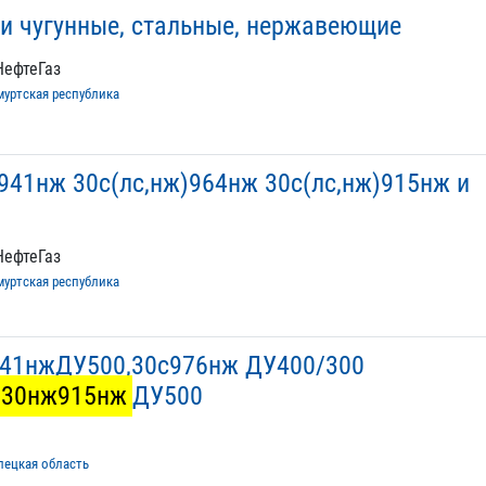
и чугунные, стальные, нержавеющие
НефтеГаз
муртская республика
941нж 30с(лс,нж)964нж 30с(лс,нж)915нж и
НефтеГаз
муртская республика
41нжДУ500,30с976нж ДУ400/300
30нж915нж
ДУ500
пецкая область