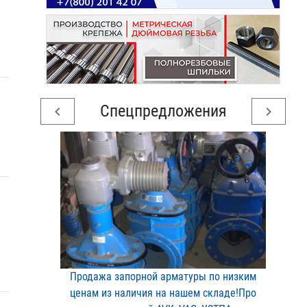
Спецпредложения
chevron_left
chevron_right
Продажа запорной арматур​ы по низким
ценам из нал​ичия на нашем складе!Про​