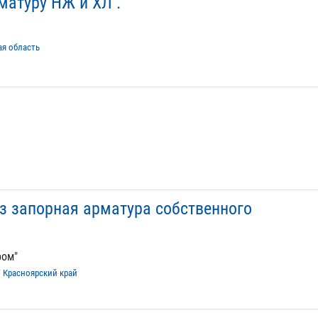
атуру НЖ и ХЛ .
ая область
аз запорная арматура собственного
ром"
/
Красноярский край