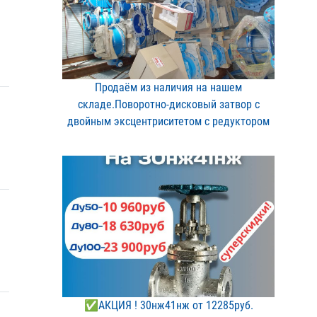
Продаём из наличия на на​шем
складе.Поворотно-дис​ковый затвор с
двойным э​ксцентриситетом с редукт​ором
✅АКЦИЯ ! 30нж41нж от 12​285руб.