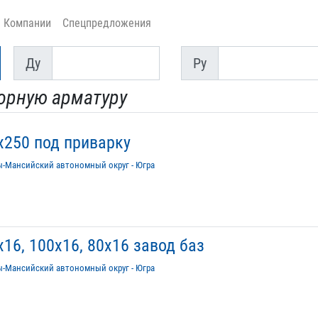
Компании
Спецпредложения
Ду
Py
Ду
Py
порную арматуру
х250 под приварку
ы-Мансийский автономный округ - Югра
16, 100х16, 80х16 завод баз
ы-Мансийский автономный округ - Югра