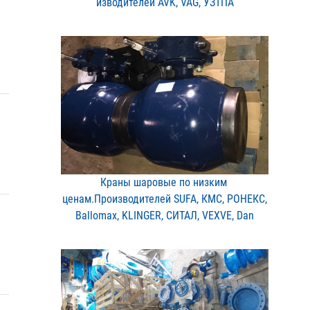
изводителей AVK, VAG, УЗ​ТПА
Краны шаровые по низким ​
ценам.Производителей SUF​A, КМС, РОНЕКС,
Ballomax​, KLINGER, СИТАЛ, VEXVE,​ Dan