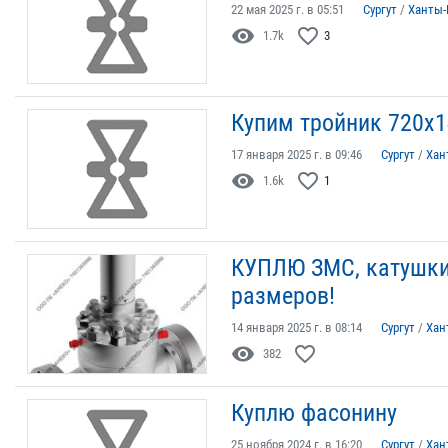
22 мая 2025 г. в 05:51
Сургут
/
Ханты-
visibility
favorite_border
1.7k
3
Купим тройник 720х1
17 января 2025 г. в 09:46
Сургут
/
Хан
visibility
favorite_border
1.6k
1
КУПЛЮ ЗМС, катушки
размеров!
14 января 2025 г. в 08:14
Сургут
/
Хан
visibility
favorite_border
382
Куплю фасонину
25 ноября 2024 г. в 16:20
Сургут
/
Хан