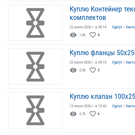
Куплю Контейнер текс
комплектов
22 июля 2026 г. в 09:14
Сургут
/
Хант
visibility
favorite_border
1.8k
4
Куплю фланцы 50х25
22 июля 2026 г. в 09:13
Сургут
/
Хант
visibility
favorite_border
2.0k
3
Куплю клапан 100х2
13 июля 2026 г. в 13:43
Сургут
/
Хант
visibility
favorite_border
3.7k
6