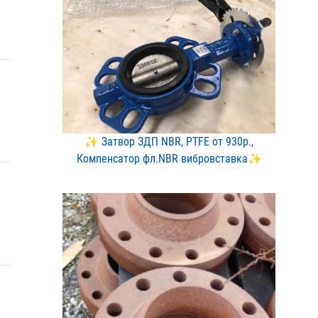
✨ Затвор ЗДП NBR, PTFE о​т 930р.,
Компенсатор фл.​NBR вибровставка✨