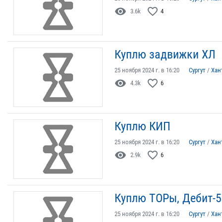
visibility
favorite_border
3.6k
4
Куплю задвижки ХЛ
25 ноября 2024 г. в 16:20
Сургут
/
Хан
visibility
favorite_border
4.3k
6
Куплю КИП
25 ноября 2024 г. в 16:20
Сургут
/
Хан
visibility
favorite_border
2.9k
6
Куплю ТОРы, Дебит-5
25 ноября 2024 г. в 16:20
Сургут
/
Хан