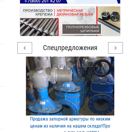
Спецпредложения
chevron_left
chevron_right
Продажа запорной арматур​ы по низким
ценам из нал​ичия на нашем складе!Про​