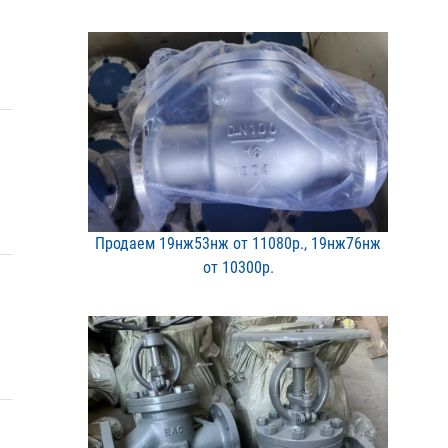
Продаем 19нж53нж от 1108​0р., 19нж76нж
от 10300р​.