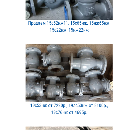
Продаем 15с52нж11, 15с65​нж, 15нж65нж,
15с22нж, 1​5нж22нж
19с53нж от 7220р., 19лс5​3нж от 8100р.,
19с76нж о​т 4695р.