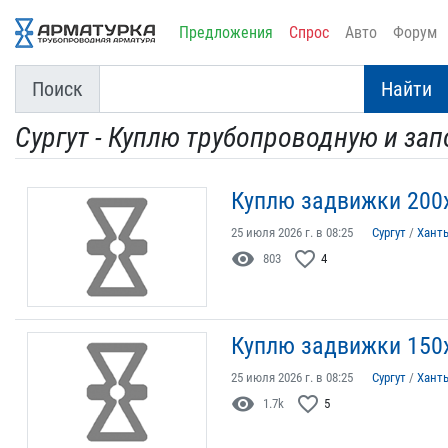
Предложения
Спрос
Авто
Форум
Поиск
Найти
Сургут - Куплю трубопроводную и за
Куплю задвижки 200
25 июля 2026 г. в 08:25
Сургут
/
Хант
visibility
favorite_border
803
4
Куплю задвижки 150х
25 июля 2026 г. в 08:25
Сургут
/
Хант
visibility
favorite_border
1.7k
5