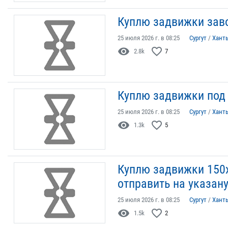
Куплю задвижки заво
25 июля 2026 г. в 08:25
Сургут
/
Хант
visibility
favorite_border
2.8k
7
Куплю задвижки под 
25 июля 2026 г. в 08:25
Сургут
/
Хант
visibility
favorite_border
1.3k
5
Куплю задвижки 150х
отправить на указану
25 июля 2026 г. в 08:25
Сургут
/
Хант
visibility
favorite_border
1.5k
2