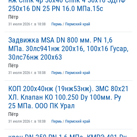
нж Сппк 4р 50х40 Сппк 4 50х16 ЗДПФ
250х16 DN 25 PN 16.0 МПа.15с
Пётр
31 июля 2026 г. в 18:08
Пермь
/
Пермский край
Задвижка MSA DN 800 мм. PN 1,6
МПа. 30лс941нж 200х16, 100х16 Гусар,
30лс76нж 200х63
Пётр
31 июля 2026 г. в 18:08
Пермь
/
Пермский край
КОП 200х40нж (19нж53нж). ЗМС 80х21
ХЛ. Клапан КО 100.250 Dy 100мм. Py
25 MПа. ООО ПК Урал
Пётр
31 июля 2026 г. в 18:08
Пермь
/
Пермский край