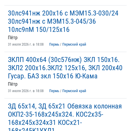
30лс941нж 200х16 с МЭМ15.3-030/24
30лс941нж с МЭМ15.3-045/36
10лс9пМ 150/125х16
Пётр
31 июля 2026 г. в 18:08
Пермь
/
Пермский край
ЗКЛП 400х64 (30с576нж) ЗКЛ 150х16.
ЗКЛ2 200х16.ЗКЛ2 125х16, ЗКЛ 200х40
Гусар. БАЗ зкл 150х16 Ю-Кама
Пётр
31 июля 2026 г. в 18:08
Пермь
/
Пермский край
ЗД 65х14, ЗД 65х21 Обвязка колонная
ОКП2-35-168х245х324. КОС2х35-
168х245х324х31 КОСх21-
168х245К1УХЛ1