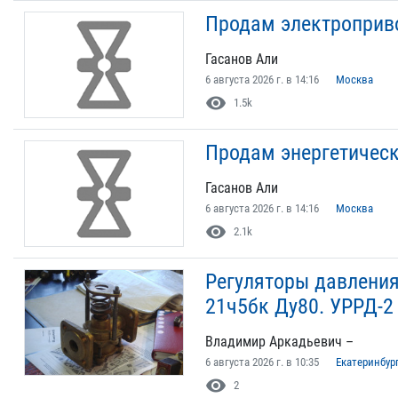
Продам электроприво
Гасанов Али
6 августа 2026 г. в 14:16
Москва
visibility
1.5k
Продам энергетичес
Гасанов Али
6 августа 2026 г. в 14:16
Москва
visibility
2.1k
Регуляторы давления
21ч5бк Ду80. УРРД-2
Владимир Аркадьевич –
6 августа 2026 г. в 10:35
Екатеринбур
visibility
2