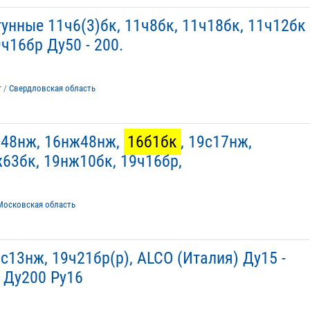
унные 11ч6(3)бк, 11ч8бк, 11ч18бк, 11ч12бк
9ч16бр Ду50 - 200.
г
/
Свердловская область
с48нж, 16нж48нж,
16б1бк
, 19с17нж,
ж63бк, 19нж10бк, 19ч16бр,
Московская область
с13нж, 19ч21бр(р), ALCO (Италия) Ду15 -
 Ду200 Ру16