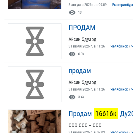
3 августа 2026 г. в 09:09
Екатеринбур
visibility
13
ПРОДАМ
Айсин Эдуард
31 июля 2026 г. в 11:26
Челябинск
/
visibility
6.9k
продам
Айсин Эдуард
31 июля 2026 г. в 11:26
Челябинск
/
visibility
3.4k
Продам
16б1бк
Ду20
ООО ООО – ООО
31 июля 2026 г. в 07:03
Чебоксары
/