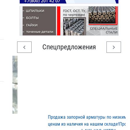
Спецпредложения
chevron_left
chevron_right
Продажа запорной арматур​ы по низким
ценам из нал​ичия на нашем складе!Про​