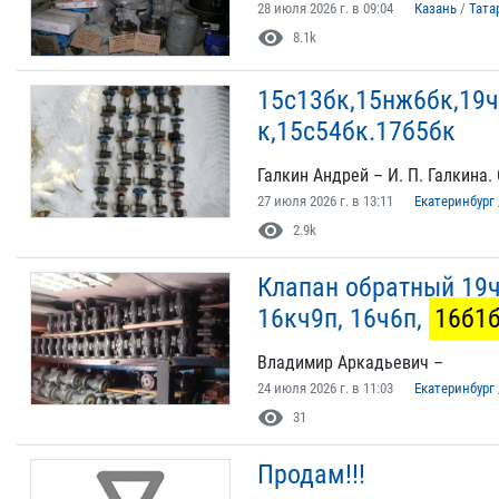
28 июля 2026 г. в 09:04
Казань
/
Тата
visibility
8.1k
15с13бк,15нж6бк,19ч
к,15с54бк.17б5бк
Галкин Андрей – И. П. Галкина. 
27 июля 2026 г. в 13:11
Екатеринбург
visibility
2.9k
Клапан обратный 19ч
16кч9п, 16ч6п,
16б1
Владимир Аркадьевич –
24 июля 2026 г. в 11:03
Екатеринбург
visibility
31
Продам!!!