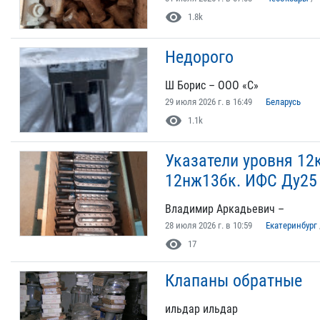
visibility
1.8k
Недорого
Ш Борис – ООО «С»
29 июля 2026 г. в 16:49
Беларусь
visibility
1.1k
Указатели уровня 12к
12нж13бк. ИФС Ду25
Владимир Аркадьевич –
28 июля 2026 г. в 10:59
Екатеринбург
visibility
17
Клапаны обратные
ильдар ильдар