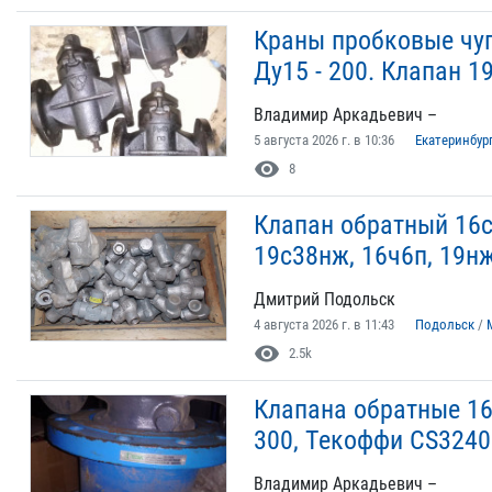
Краны пробковые чуг
Ду15 - 200. Клапан 1
Владимир Аркадьевич –
5 августа 2026 г. в 10:36
Екатеринбур
visibility
8
Клапан обратный 16
19с38нж, 16ч6п, 19н
Дмитрий Подольск
4 августа 2026 г. в 11:43
Подольск
/
visibility
2.5k
Клапана обратные 16
300, Текоффи CS3240
Владимир Аркадьевич –