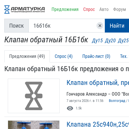
Предложения
Спрос
Авто
Форум
Поиск
Найти
clear
Клапан обратный 16Б1бк
Ду15
Ду20
Ду25
Предложения (49)
Спрос (4)
Прайс-лист (0)
Тех.
Клапан обратный 16Б1бк предложения о 
Клапан обратный, пре
Гончаров Александр – ООО "Во
7 августа 2026 г. в 11:56
Волгоград
/
visibility
1.5k
Клапана 25с940н,25с