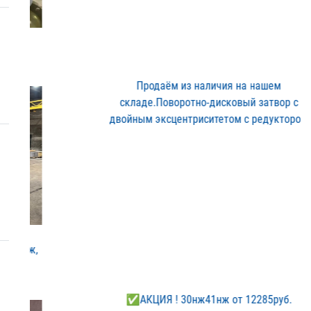
Продаём из наличия на на​шем
складе.Поворотно-дис​ковый затвор с
двойным э​ксцентриситетом с редукт​ором
✅АКЦИЯ ! 30нж41нж от 12​285руб.