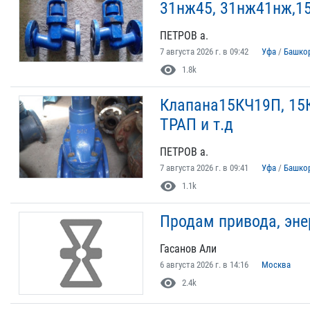
31нж45, 31нж41нж,1
ПЕТРОВ а.
7 августа 2026 г. в 09:42
Уфа
/
Башко
visibility
1.8k
Клапана15КЧ19П, 15К
ТРАП и т.д
ПЕТРОВ а.
7 августа 2026 г. в 09:41
Уфа
/
Башко
visibility
1.1k
Продам привода, эне
Гасанов Али
6 августа 2026 г. в 14:16
Москва
visibility
2.4k