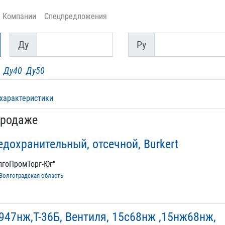
Компании
Спецпредложения
Ду
Py
Ду
Py
Ду40
Ду50
 характеристики
продаже
дохранительный, отсечной, Burkert
лгоПромТорг-Юг"
Волгоградская область
947нж,Т-36Б, Вентиля, 15с68нж ,15нж68нж,