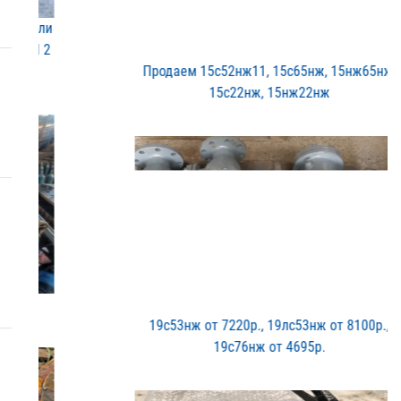
Продаем 15с52нж11, 15с65​нж, 15нж65нж,
15с22нж, 1​5нж22нж
19с53нж от 7220р., 19лс5​3нж от 8100р.,
19с76нж о​т 4695р.