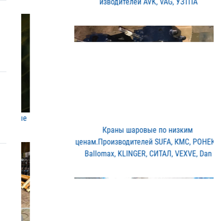
изводителей AVK, VAG, УЗ​ТПА
Краны шаровые по низким ​
ценам.Производителей SUF​A, КМС, РОНЕКС,
Ballomax​, KLINGER, СИТАЛ, VEXVE,​ Dan