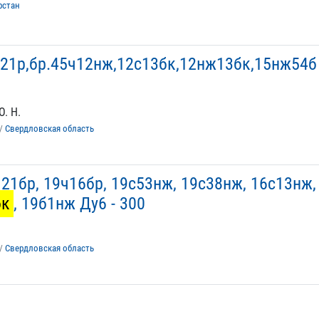
рстан
21р,бр.45ч12нж,12с13бк,12нж13бк,15нж54б
О. Н.
/
Свердловская область
21бр, 19ч16бр, 19с53нж, 19с38нж, 16с13нж,
бк
, 19б1нж Ду6 - 300
/
Свердловская область