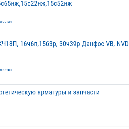
5с65нж,15с22нж,15с52нж
ртостан
Ч18П, 16ч6п,15б3р, 30ч39р Данфос VB, NVD
ртостан
ргетическую арматуры и запчасти