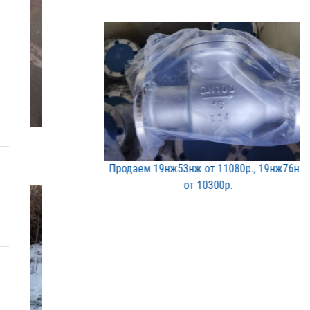
Продаем 19нж53нж от 1108​0р., 19нж76нж
от 10300р​.