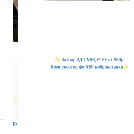
✨ Затвор ЗДП NBR, PTFE о​т 930р.,
Компенсатор фл.​NBR вибровставка✨