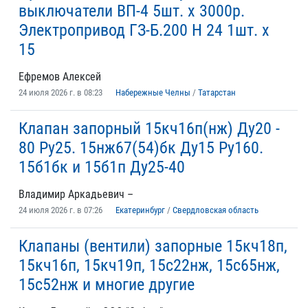
выключатели ВП-4 5шт. х 3000р.
Электропривод ГЗ-Б.200 Н 24 1шт. х
15
Ефремов Алексей
24 июля 2026 г. в 08:23
Набережные Челны
/
Татарстан
Клапан запорный 15кч16п(нж) Ду20 -
80 Ру25. 15нж67(54)бк Ду15 Ру160.
15б1бк и 15б1п Ду25-40
Владимир Аркадьевич –
24 июля 2026 г. в 07:26
Екатеринбург
/
Свердловская область
Клапаны (вентили) запорные 15кч18п,
15кч16п, 15кч19п, 15с22нж, 15с65нж,
15с52нж и многие другие