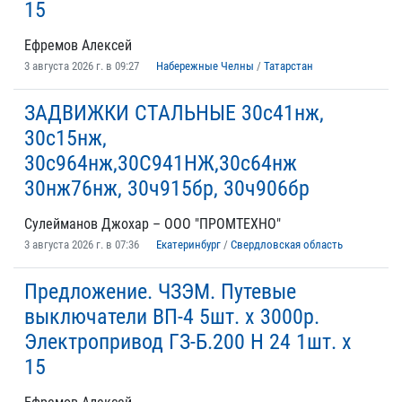
15
Ефремов Алексей
3 августа 2026 г. в 09:27
Набережные Челны
/
Татарстан
ЗАДВИЖКИ СТАЛЬНЫЕ 30с41нж,
30с15нж,
30с964нж,30С941НЖ,30с64нж
30нж76нж, 30ч915бр, 30ч906бр
Сулейманов Джохар – ООО "ПРОМТЕХНО"
3 августа 2026 г. в 07:36
Екатеринбург
/
Свердловская область
Предложение. ЧЗЭМ. Путевые
выключатели ВП-4 5шт. х 3000р.
Электропривод ГЗ-Б.200 Н 24 1шт. х
15