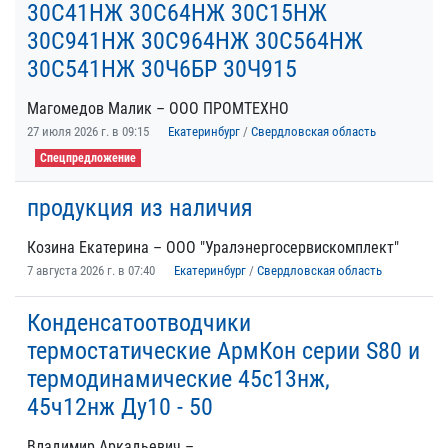
30С41НЖ 30С64НЖ 30С15НЖ
30С941НЖ 30С964НЖ 30С564НЖ
30С541НЖ 30Ч6БР 30Ч915
Магомедов Малик – ООО ПРОМТЕХНО
27 июля 2026 г. в 09:15
Екатеринбург
/
Свердловская область
Спецпредложение
продукция из наличия
Козина Екатерина – ООО "Уралэнергосервискомплект"
7 августа 2026 г. в 07:40
Екатеринбург
/
Свердловская область
Конденсатоотводчики
термостатические АрмКон серии S80 и
термодинамические 45с13нж,
45ч12нж Ду10 - 50
Владимир Аркадьевич –