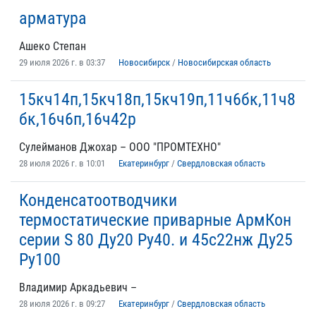
арматура
Ашеко Степан
29 июля 2026 г. в 03:37
Новосибирск
/
Новосибирская область
15кч14п,15кч18п,15кч19п,11ч6бк,11ч8
бк,16ч6п,16ч42р
Сулейманов Джохар – ООО "ПРОМТЕХНО"
28 июля 2026 г. в 10:01
Екатеринбург
/
Свердловская область
Конденсатоотводчики
термостатические приварные АрмКон
серии S 80 Ду20 Ру40. и 45с22нж Ду25
Ру100
Владимир Аркадьевич –
28 июля 2026 г. в 09:27
Екатеринбург
/
Свердловская область