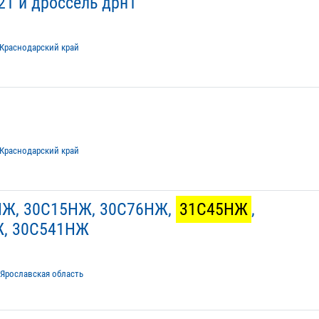
1 и дроссель дрн1
Краснодарский край
Краснодарский край
Ж, 30С15НЖ, 30С76НЖ,
31С45НЖ
,
, 30С541НЖ
Ярославская область