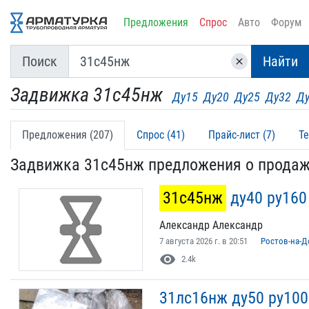
Предложения
Спрос
Авто
Форум
Поиск
Найти
clear
Задвижка 31с45нж
Ду15
Ду20
Ду25
Ду32
Д
Предложения (207)
Спрос (41)
Прайс-лист (7)
Те
Задвижка 31с45нж предложения о прода
31с45нж
ду40 ру160
Александр Александр
7 августа 2026 г. в 20:51
Ростов-на-Д
visibility
2.4k
31лс16нж ду50 ру10