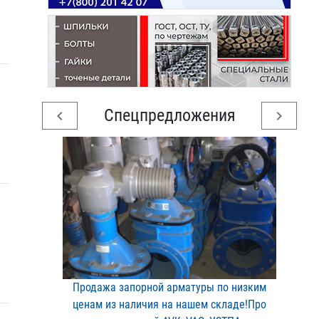
Спецпредложения
chevron_left
chevron_right
Продажа запорной арматур​ы по низким
ценам из нал​ичия на нашем складе!Про​