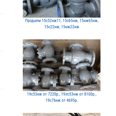
Продаем 15с52нж11, 15с65​нж, 15нж65нж,
15с22нж, 1​5нж22нж
19с53нж от 7220р., 19лс5​3нж от 8100р.,
19с76нж о​т 4695р.