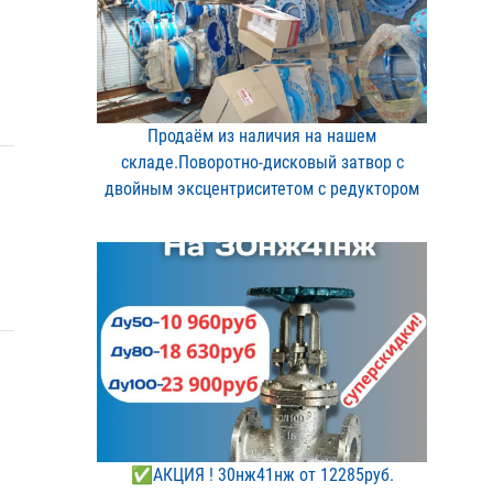
Продаём из наличия на на​шем
складе.Поворотно-дис​ковый затвор с
двойным э​ксцентриситетом с редукт​ором
✅АКЦИЯ ! 30нж41нж от 12​285руб.