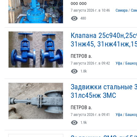
ооо ооо
7 августа 2026 г. в 10:46
Самара
/
Сам
visibility
480
Клапана 25с940н,25с
31нж45, 31нж41нж,1
ПЕТРОВ а.
7 августа 2026 г. в 09:42
Уфа
/
Башко
visibility
1.8k
Задвижки стальные 3
31лс45нж ЗМС
ПЕТРОВ а.
7 августа 2026 г. в 09:41
Уфа
/
Башко
visibility
1.9k