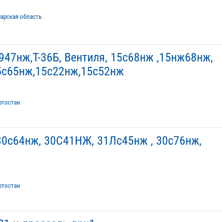
арская область
947нж,Т-36Б, Вентиля, 15с68нж ,15нж68нж,
5с65нж,15с22нж,15с52нж
ртостан
0с64нж, 30С41НЖ, 31Лс45нж , 30с76нж,
ртостан