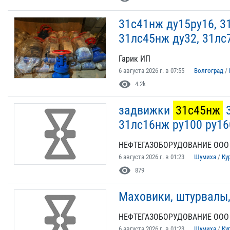
31с41нж ду15ру16, 3
31лс45нж ду32, 31лс
Гарик ИП
6 августа 2026 г. в 07:55
Волгоград
/
visibility
4.2k
задвижки
31с45нж
3
31лс16нж ру100 ру16
НЕФТЕГАЗОБОРУДОВАНИЕ ООО
6 августа 2026 г. в 01:23
Шумиха
/
Ку
visibility
879
Маховики, штурвалы,
НЕФТЕГАЗОБОРУДОВАНИЕ ООО
6 августа 2026 г. в 01:23
Шумиха
/
Ку