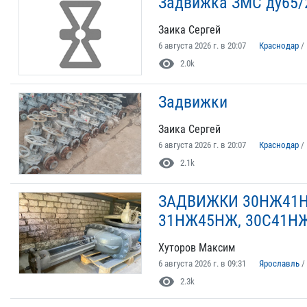
Задвижка ЗМС ду65/2
Заика Сергей
6 августа 2026 г. в 20:07
Краснодар
/
visibility
2.0k
Задвижки
Заика Сергей
6 августа 2026 г. в 20:07
Краснодар
/
visibility
2.1k
ЗАДВИЖКИ 30НЖ41Н
31НЖ45НЖ, 30С41НЖ
Хуторов Максим
6 августа 2026 г. в 09:31
Ярославль
/
visibility
2.3k