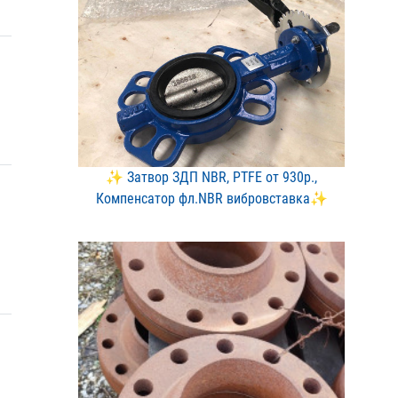
✨ Затвор ЗДП NBR, PTFE о​т 930р.,
Компенсатор фл.​NBR вибровставка✨