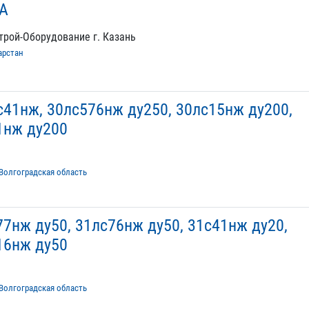
А
трой-Оборудование г. Казань
арстан
с41нж, 30лс576нж ду250, 30лс15нж ду200,
1нж ду200
Волгоградская область
77нж ду50, 31лс76нж ду50, 31с41нж ду20,
16нж ду50
Волгоградская область