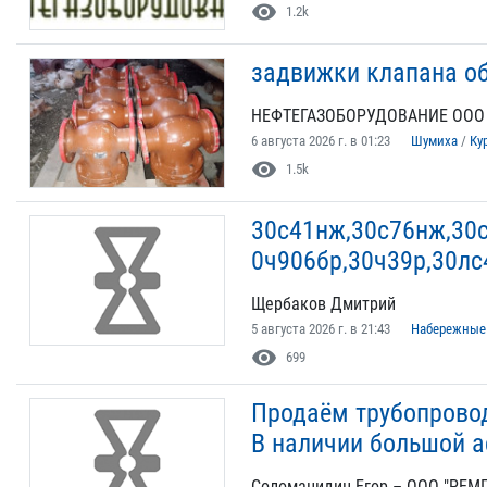
visibility
1.2k
задвижки клапана о
НЕФТЕГАЗОБОРУДОВАНИЕ ООО
6 августа 2026 г. в 01:23
Шумиха
/
Ку
visibility
1.5k
30с41нж,30с76нж,30
0ч906бр,30ч39р,30лс
Щербаков Дмитрий
5 августа 2026 г. в 21:43
Набережные
visibility
699
Продаём трубопровод
В наличии большой а
Соломанидин Егор – ООО "РЕ