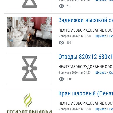
visibility
781
Задвижки высокой с
НЕФТЕГАЗОБОРУДОВАНИЕ ООО
6 августа 2026 г. в 01:23
Шумиха
/
Ку
visibility
860
Отводы 820х12 630х
НЕФТЕГАЗОБОРУДОВАНИЕ ООО
6 августа 2026 г. в 01:23
Шумиха
/
Ку
visibility
1.1k
Кран шаровый (Пенз
НЕФТЕГАЗОБОРУДОВАНИЕ ООО
6 августа 2026 г. в 01:23
Шумиха
/
Ку