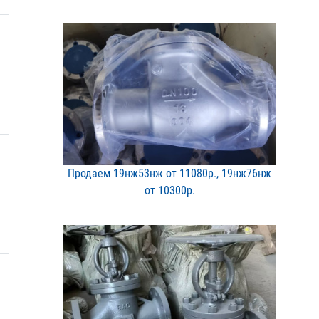
Продаем 19нж53нж от 1108​0р., 19нж76нж
от 10300р​.