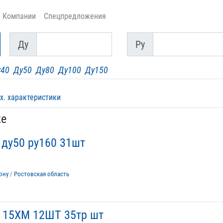
Компании
Спецпредложения
Ду
Py
Ду
Py
у40
Ду50
Ду80
Ду100
Ду150
х. характеристики
же
 ду50 ру160 31шт
ону
/
Ростовская область
0 15ХМ 12ШТ 35тр шт