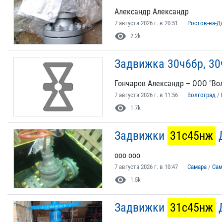
Александр Александр
7 августа 2026 г. в 20:51
Ростов-на-Д
visibility
2.2k
Задвижка 30ч6бр, 30
Гончаров Александр – ООО "Во
7 августа 2026 г. в 11:56
Волгоград
/
visibility
1.7k
Задвижки
31с45нж
Д
ооо ооо
7 августа 2026 г. в 10:47
Самара
/
Сам
visibility
1.5k
Задвижки
31с45нж
Д