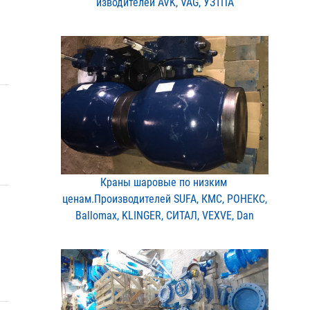
изводителей AVK, VAG, УЗ​ТПА
Краны шаровые по низким ​
ценам.Производителей SUF​A, КМС, РОНЕКС,
Ballomax​, KLINGER, СИТАЛ, VEXVE,​ Dan