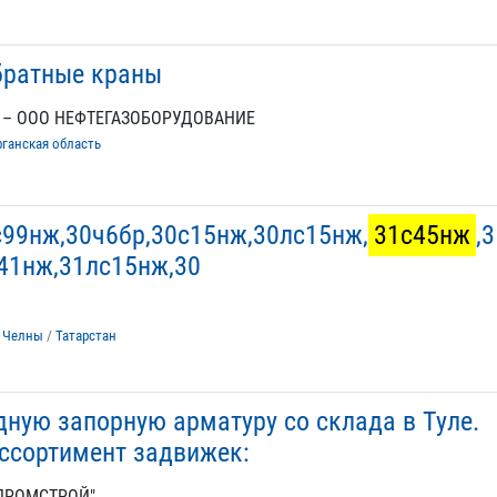
братные краны
 – ООО НЕФТЕГАЗОБОРУДОВАНИЕ
рганская область
с99нж,30ч6бр,30с15нж,30лс15нж,
31с45нж
,3
41нж,31лс15нж,30
 Челны
/
Татарстан
ную запорную арматуру со склада в Туле.
ссортимент задвижек:
МПРОМСТРОЙ"