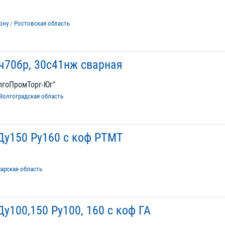
ону
/
Ростовская область
ч70бр, 30с41нж сварная
лгоПромТорг-Юг"
Волгоградская область
у150 Ру160 с коф РТМТ
арская область
у100,150 Ру100, 160 с коф ГА