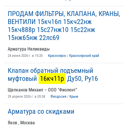
ПРОДАМ ФИЛЬТРЫ, КЛАПАНА, КРАНЫ,
ВЕНТИЛИ 15кч16п 15кч22нж
15кч888р 15с27нж10 15с22нж
15нж65нж 22лс69
Арматура Неликвиды
24 июня 2026 г. в 15:20
Красноярск
/
Красноярский край
Клапан обратный подъемный
муфтовый
16кч11р
Ду50, Ру16
Щелканов Михаил – ООО "Фиолент"
29 апреля 2026 г. в 05:38
Феодосия
/
Крым
Арматура со скидками
Яков , Москва