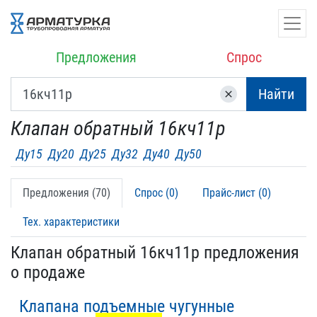
Предложения
Спрос
Найти
clear
Клапан обратный 16кч11р
Ду15
Ду20
Ду25
Ду32
Ду40
Ду50
Предложения (70)
Спрос (0)
Прайс-лист (0)
Тех. характеристики
Клапан обратный 16кч11р предложения
о продаже
Клапана подъемные чугунные