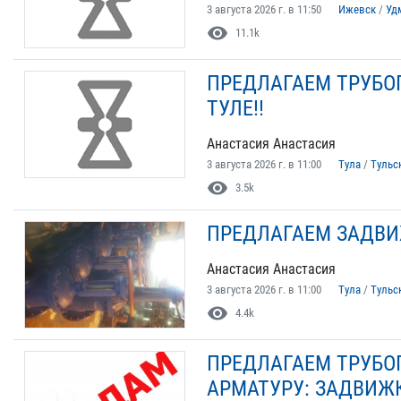
3 августа 2026 г. в 11:50
Ижевск
/
Уд
visibility
11.1k
ПРЕДЛАГАЕМ ТРУБО
ТУЛЕ!!
Анастасия Анастасия
3 августа 2026 г. в 11:00
Тула
/
Тульс
visibility
3.5k
ПРЕДЛАГАЕМ ЗАДВ
Анастасия Анастасия
3 августа 2026 г. в 11:00
Тула
/
Тульс
visibility
4.4k
ПРЕДЛАГАЕМ ТРУБО
АРМАТУРУ: ЗАДВИЖ