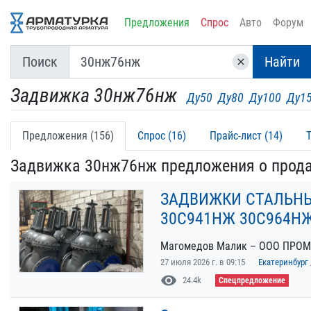
Предложения
Спрос
Авто
Форум
Поиск
Найти
clear
Задвижка 30нж76нж
Ду50
Ду80
Ду100
Ду1
Предложения (156)
Спрос (16)
Прайс-лист (14)
Задвижка 30нж76нж предложения о прод
ЗАДВИЖКИ СТАЛЬНЫ
30С941НЖ 30С964НЖ
Магомедов Малик – ООО ПРО
27 июля 2026 г. в 09:15
Екатеринбург
visibility
24.4k
Спецпредложение