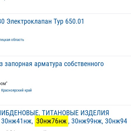
80 Электроклапан Typ 650.01
пецкая область
аз запорная арматура собственного
ром"
/
Красноярский край
ИБДЕНОВЫЕ, ТИТАНОВЫЕ ИЗДЕЛИЯ
 30нж41нж,
30нж76нж
, 30нж99нж, 30нж94