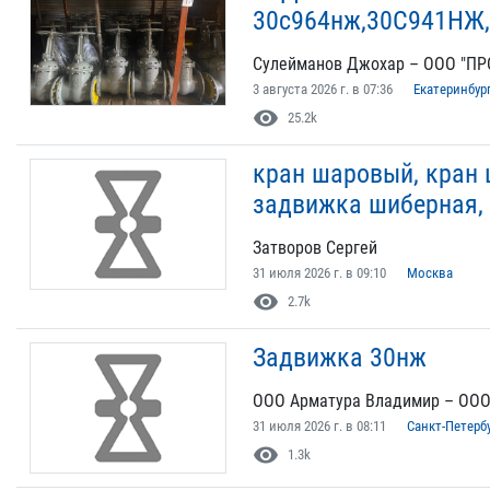
30с964нж,30С941НЖ
Сулейманов Джохар – ООО "П
3 августа 2026 г. в 07:36
Екатеринбур
visibility
25.2k
кран шаровый, кран 
задвижка шиберная,
Затворов Сергей
31 июля 2026 г. в 09:10
Москва
visibility
2.7k
Задвижка 30нж
ООО Арматура Владимир – ООО
31 июля 2026 г. в 08:11
Санкт-Петерб
visibility
1.3k