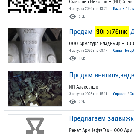
Сметанин Николай – (ИП)Спецс
4 августа 2026 г. в 13:26
Казань
/
Тат
visibility
5.5k
Продам
30нж76нж
Д
ООО Арматура Владимир – ООО
4 августа 2026 г. в 08:17
Санкт-Петер
visibility
1.0k
Продам вентиля,задви
ИП Александр –
3 августа 2026 г. в 15:11
Саратов
/
Са
visibility
2.2k
Предлагаем задвижк
Ренат АрмНефтеГаз – ООО Арм