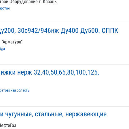
трой-Оборудование г. Казань
арстан
у200, 30с942/946нж Ду400 Ду500. СППК
 "Арматура"
бург
жки нерж 32,40,50,65,80,100,125,
ратовская область
и чугунные, стальные, нержавеющие
НефтеГаз