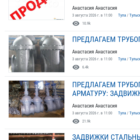
Анастасия Анастасия
3 августа 2026 г. в 11:00
Тула
/
Тульс
visibility
10.9k
ПРЕДЛАГАЕМ ТРУБО
Анастасия Анастасия
3 августа 2026 г. в 11:00
Тула
/
Тульс
visibility
6.4k
ПРЕДЛАГАЕМ ТРУБО
АРМАТУРУ: ЗАДВИЖ
Анастасия Анастасия
3 августа 2026 г. в 11:00
Тула
/
Тульс
visibility
21.9k
ЗАДВИЖКИ СТАЛЬНЫЕ