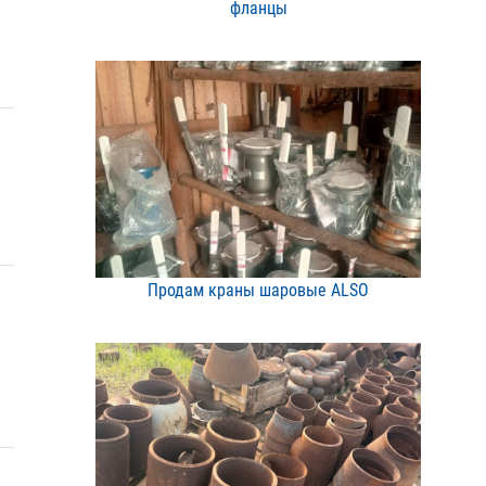
фланцы
Продам краны шаровые ALS​O