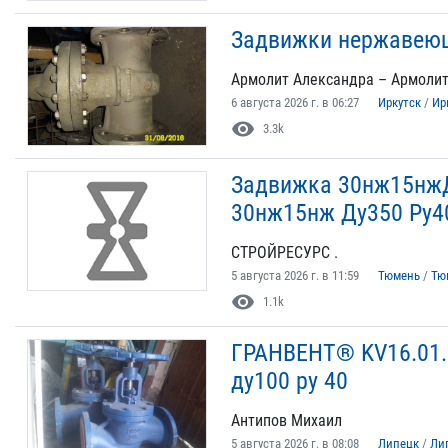
Задвижки нержавеющ
Армолит Александра – Армоли
6 августа 2026 г. в 06:27
Иркутск
/
Ир
visibility
3.3k
Задвижка 30нж15нж
30нж15нж Ду350 Ру4
СТРОЙРЕСУРС .
5 августа 2026 г. в 11:59
Тюмень
/
Тю
visibility
1.1k
ГРАНВЕНТ® KV16.01.
ду100 ру 40
Антипов Михаил
5 августа 2026 г. в 08:08
Липецк
/
Ли