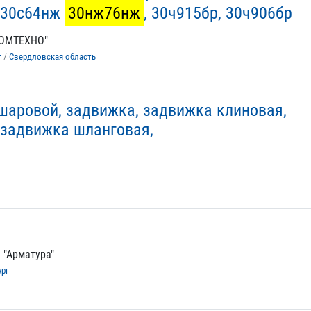
,30с64нж
30нж76нж
, 30ч915бр, 30ч906бр
РОМТЕХНО"
г
/
Свердловская область
шаровой, задвижка, задвижка клиновая,
 задвижка шланговая,
 "Арматура"
ург