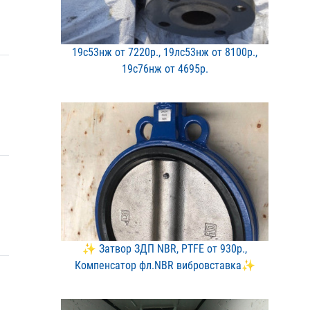
19с53нж от 7220р., 19лс5​3нж от 8100р.,
19с76нж о​т 4695р.
✨ Затвор ЗДП NBR, PTFE о​т 930р.,
Компенсатор фл.​NBR вибровставка✨