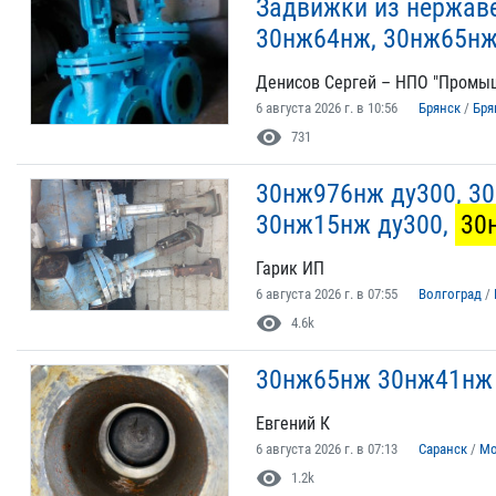
Задвижки из нержав
30нж64нж, 30нж65нж
Денисов Сергей – НПО "Промы
6 августа 2026 г. в 10:56
Брянск
/
Бря
visibility
731
30нж976нж ду300, 30
30нж15нж ду300,
30
Гарик ИП
6 августа 2026 г. в 07:55
Волгоград
/
visibility
4.6k
30нж65нж 30нж41н
Евгений К
6 августа 2026 г. в 07:13
Саранск
/
Мо
visibility
1.2k