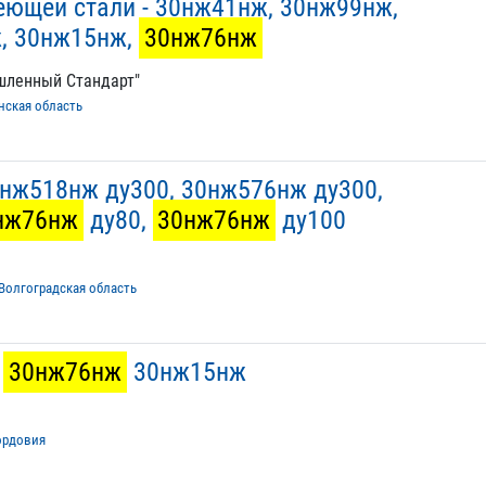
еющей стали - 30нж41нж, 30нж99нж,
, 30нж15нж,
30нж76нж
шленный Стандарт"
нская область
нж518нж ду300, 30нж576нж ду300,
нж76нж
ду80,
30нж76нж
ду100
Волгоградская область
ж
30нж76нж
30нж15нж
рдовия