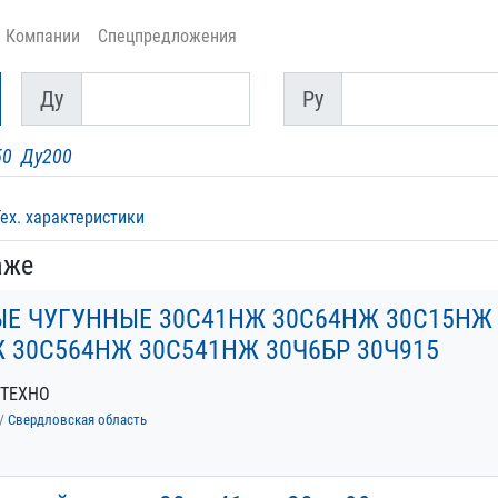
Компании
Спецпредложения
Ду
Py
Ду
Py
50
Ду200
Тех. характеристики
аже
Е ЧУГУННЫЕ 30С41НЖ 30С64НЖ 30С15НЖ
 30С564НЖ 30С541НЖ 30Ч6БР 30Ч915
МТЕХНО
/
Свердловская область