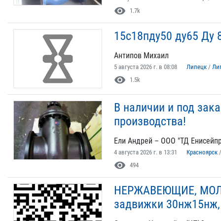
visibility
1.7k
15с18пду50 ду65 Ду 
Антипов Михаил
5 августа 2026 г. в 08:08
Липецк
/
Ли
visibility
1.5k
В наличии и под зак
производства!
Ели Андрей – ООО "ТД Енисейп
4 августа 2026 г. в 13:31
Красноярск
visibility
494
НЕРЖАВЕЮЩИЕ, МОЛ
задвижки 30нж15нж,