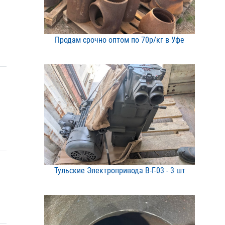
Продам срочно оптом по 7​0р/кг в Уфе
Тульские Электропривода ​В-Г-03 - 3 шт