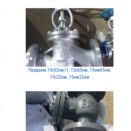
Продаем 15с52нж11, 15с65​нж, 15нж65нж,
15с22нж, 1​5нж22нж