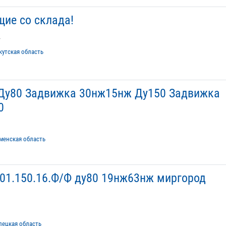
ие со склада!
т
кутская область
Ду80 Задвижка 30нж15нж Ду150 Задвижка
0
менская область
01.150.16.Ф/Ф ду80 19нж63нж миргород
пецкая область