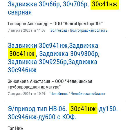
Задвижка 30ч6бр, 30ч70бр,
30с41нж
сварная
Гончаров Александр – ООО "ВолгоПромТорг-Юг"
7 августа 2026 г. в 11:56
Волгоград
/
Волгоградская область
Задвижки 30с941нж,Задвижка
30с41нж
, Задвижка 30ч930бр,
Задвижка 30ч925бр,Задвижка
30с946нж
Зиновьева Анастасия – ООО "Челябинская
трубопроводная арматура"
7 августа 2026 г. в 10:29
Челябинск
/
Челябинская область
Э/привод тип НВ-06.
30с41нж
-ду150.
30с946нж-ду600 с КОФ.
Таг Ниж