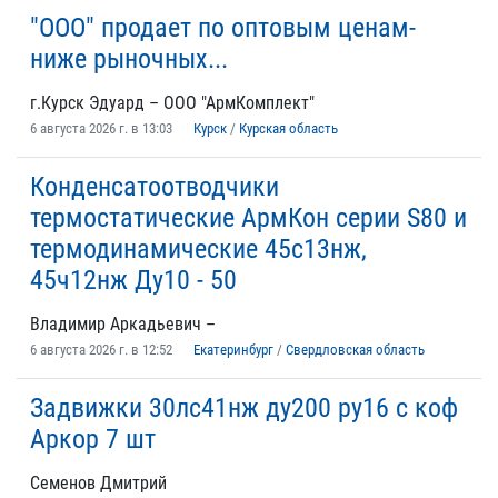
"ООО" продает по оптовым ценам-
ниже рыночных...
г.Курск Эдуард – ООО "АрмКомплект"
6 августа 2026 г. в 13:03
Курск
/
Курская область
Конденсатоотводчики
термостатические АрмКон серии S80 и
термодинамические 45с13нж,
45ч12нж Ду10 - 50
Владимир Аркадьевич –
6 августа 2026 г. в 12:52
Екатеринбург
/
Свердловская область
Задвижки 30лс41нж ду200 ру16 с коф
Аркор 7 шт
Семенов Дмитрий