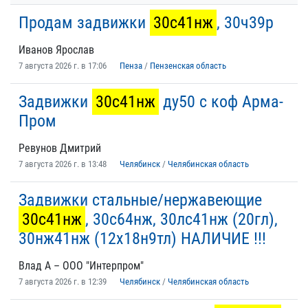
Продам задвижки
30с41нж
, 30ч39р
Иванов Ярослав
7 августа 2026 г. в 17:06
Пенза
/
Пензенская область
Задвижки
30с41нж
ду50 с коф Арма-
Пром
Ревунов Дмитрий
7 августа 2026 г. в 13:48
Челябинск
/
Челябинская область
Задвижки стальные/нержавеющие
30с41нж
, 30с64нж, 30лс41нж (20гл),
30нж41нж (12х18н9тл) НАЛИЧИЕ !!!
Влад А – ООО "Интерпром"
7 августа 2026 г. в 12:39
Челябинск
/
Челябинская область