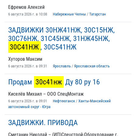
Ефремов Алексей
6 августа 2026 г. в 10:08
Набережные Челны
/
Татарстан
ЗАДВИЖКИ 30НЖ41НЖ, 30С15НЖ,
30С76НЖ, 31С45НЖ, 31НЖ45НЖ,
30С41НЖ
, 30С541НЖ
Хуторов Максим
6 августа 2026 г. в 09:31
Ярославль
/
Ярославская область
Продам
30с41нж
Ду 80 ру 16
Киселёв Михаил – ООО СпецМонтаж
6 августа 2026 г. в 09:01
Нефтеюганск
/
Ханты-Мансийский
автономный округ - Югра
ЗАДВИЖКИ. ПРИВОДА
Сметанин Николай – (ИП)Спецстрой-Оборудование г.