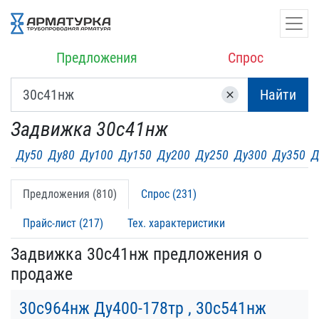
Предложения
Спрос
Найти
clear
Задвижка 30с41нж
Ду50
Ду80
Ду100
Ду150
Ду200
Ду250
Ду300
Ду350
Д
Предложения (810)
Спрос (231)
Прайс-лист (217)
Тех. характеристики
Задвижка 30с41нж предложения о
продаже
30с964нж Ду400-178тр , 30с541нж