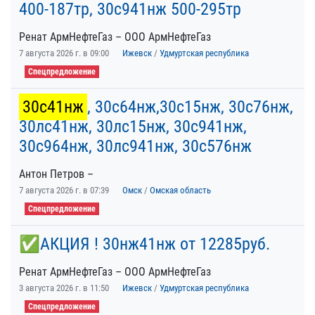
400-187тр, 30с941нж 500-295тр
Ренат АрмНефтеГаз – ООО АрмНефтеГаз
7 августа 2026 г. в 09:00
Ижевск
/
Удмуртская республика
Спецпредложение
30с41нж
, 30с64нж,30с15нж, 30с76нж,
30лс41нж, 30лс15нж, 30с941нж,
30с964нж, 30лс941нж, 30с576нж
Антон Петров –
7 августа 2026 г. в 07:39
Омск
/
Омская область
Спецпредложение
✅АКЦИЯ ! 30нж41нж от 12285руб.
Ренат АрмНефтеГаз – ООО АрмНефтеГаз
3 августа 2026 г. в 11:50
Ижевск
/
Удмуртская республика
Спецпредложение