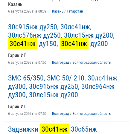
Казань
6 августа 2026 г. в 08:39
Казань
/
Татарстан
30с915нж ду250, 30лс41нж,
30лс576нж ду250, 30лс15нж ду200,
30с41нж
ду150,
30с41нж
ду200
Гарик ИП
6 августа 2026 г. в 07:56
Волгоград
/
Волгоградская область
ЗМС 65/350, ЗМС 50/ 210, 30лс41нж
ду300, 30с915нж ду250, 30лс964нж
ду300, 30лс15нж ду200
Гарик ИП
6 августа 2026 г. в 07:55
Волгоград
/
Волгоградская область
Задвижки
30с41нж
30с65нж