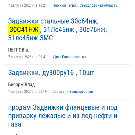
7 августа 2026 г. в 10:21
Нижний Тагил
/
Свердловская область
Задвижки стальные 30с64нж,
30С41НЖ
, 31Лс45нж , 30с76нж,
31лс45нж ЗМС
ПЕТРОВ а.
7 августа 2026 г. в 09:41
Уфа
/
Башкортостан
Задвижки. ду300ру16 , 10шт
Биоарм Влад
7 августа 2026 г. в 09:19
Салават
/
Башкортостан
продам Задвижки фланцевые и под
приварку лежалые и из под нефти и
газа