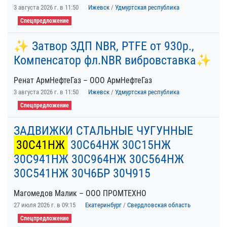
3 августа 2026 г. в 11:50
Ижевск
/
Удмуртская республика
Спецпредложение
✨ Затвор ЗДП NBR, PTFE от 930р.,
Компенсатор фл.NBR вибровставка✨
Ренат АрмНефтеГаз – ООО АрмНефтеГаз
3 августа 2026 г. в 11:50
Ижевск
/
Удмуртская республика
Спецпредложение
ЗАДВИЖКИ СТАЛЬНЫЕ ЧУГУННЫЕ
30С41НЖ
30С64НЖ 30С15НЖ
30С941НЖ 30С964НЖ 30С564НЖ
30С541НЖ 30Ч6БР 30Ч915
Магомедов Малик – ООО ПРОМТЕХНО
27 июля 2026 г. в 09:15
Екатеринбург
/
Свердловская область
Спецпредложение